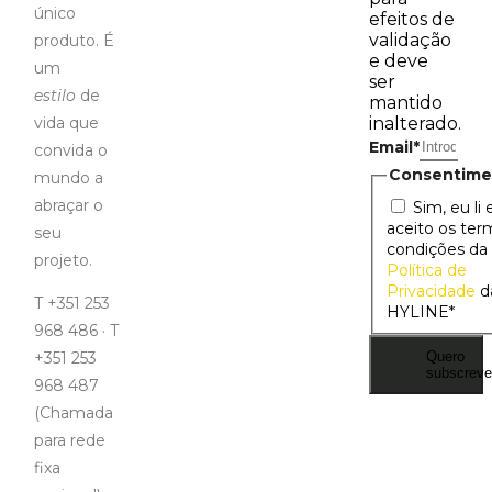
único
efeitos de
validação
produto. É
e deve
um
ser
estilo
de
mantido
vida que
inalterado.
Email
*
convida o
Consentime
mundo a
abraçar o
Sim, eu li 
aceito os ter
seu
condições da
projeto.
Política de
Privacidade
d
T +351 253
HYLINE
*
968 486 · T
Quero
+351 253
subscreve
968 487
(Chamada
para rede
fixa