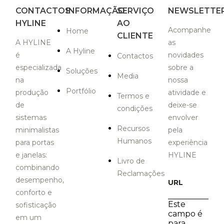
CONTACTOS
INFORMAÇÃO
SERVIÇO
NEWSLETTE
HYLINE
AO
Acompanhe
Home
CLIENTE
A HYLINE
as
A Hyline
é
novidades
Contactos
especializada
sobre a
Soluções
Media
na
nossa
Portfólio
produção
atividade e
Termos e
de
deixe-se
condições
sistemas
envolver
Recursos
minimalistas
pela
Humanos
para portas
experiência
e janelas:
HYLINE
Livro de
combinando
Reclamações
desempenho,
URL
conforto e
Este
sofisticação
campo é
em um
para