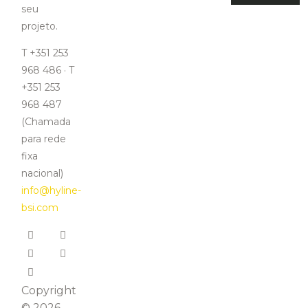
seu
projeto.
T +351 253
968 486 · T
+351 253
968 487
(Chamada
para rede
fixa
nacional)
info@hyline-
bsi.com
Copyright
© 2026 –