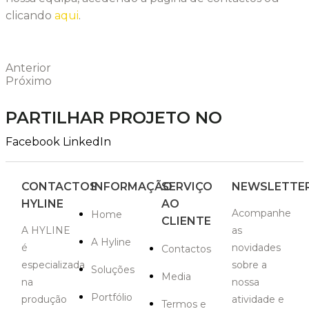
clicando
aqui
.
Anterior
Próximo
PARTILHAR PROJETO NO
Facebook
LinkedIn
CONTACTOS
INFORMAÇÃO
SERVIÇO
NEWSLETTE
HYLINE
AO
Acompanhe
Home
CLIENTE
A HYLINE
as
A Hyline
é
novidades
Contactos
especializada
sobre a
Soluções
Media
na
nossa
Portfólio
produção
atividade e
Termos e