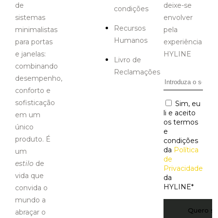
de
deixe-se
condições
sistemas
envolver
Recursos
minimalistas
pela
Humanos
para portas
experiência
e janelas:
HYLINE
Livro de
combinando
Reclamações
desempenho,
Email
*
conforto e
sofisticação
Consentiment
Sim, eu
li e aceito
em um
os termos
único
e
produto. É
condições
da
Política
um
de
estilo
de
Privacidade
vida que
da
HYLINE
*
convida o
mundo a
CAPTCHA
abraçar o