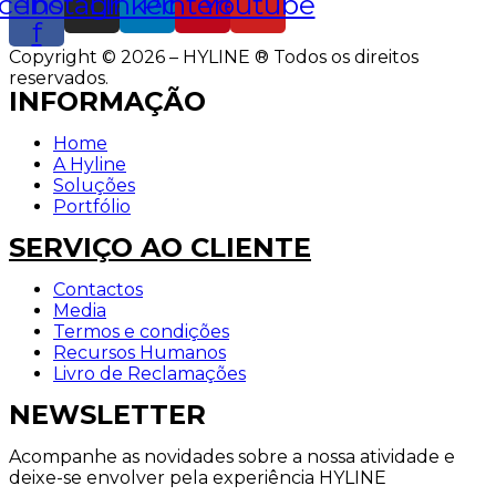
cebook-
Instagram
Linkedin
Pinterest
Youtube
f
Copyright © 2026 – HYLINE ® Todos os direitos
reservados.
INFORMAÇÃO
Home
A Hyline
Soluções
Portfólio
SERVIÇO AO CLIENTE
Contactos
Media
Termos e condições
Recursos Humanos
Livro de Reclamações
NEWSLETTER
Acompanhe as novidades sobre a nossa atividade e
deixe-se envolver pela experiência HYLINE