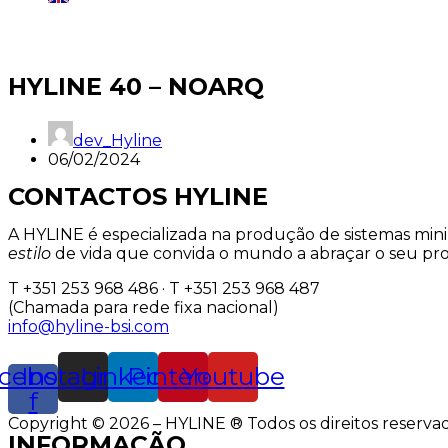
HYLINE 40 – NOARQ
dev_Hyline
06/02/2024
CONTACTOS HYLINE
A HYLINE é especializada na produção de sistemas min
estilo
de vida que convida o mundo a abraçar o seu pro
T +351 253 968 486 · T +351 253 968 487
(Chamada para rede fixa nacional)
info@hyline-bsi.com
cebook-
Instagram
Linkedin
Pinterest
Youtube
f
Copyright © 2026 – HYLINE ® Todos os direitos reservad
INFORMAÇÃO