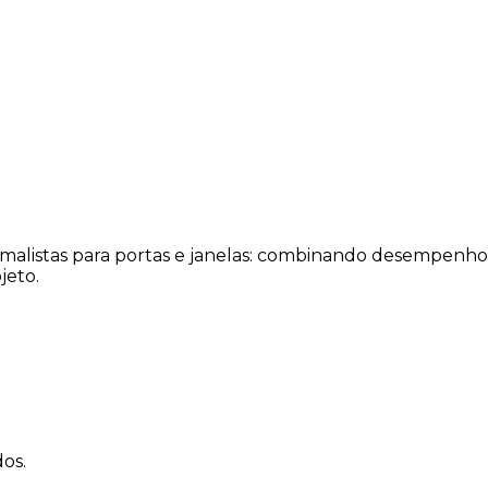
Região:
Portugal
imalistas para portas e janelas: combinando desempenho
jeto.
os.