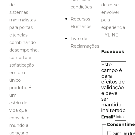
de
deixe-se
condições
sistemas
envolver
Recursos
minimalistas
pela
Humanos
para portas
experiência
e janelas:
HYLINE
Livro de
combinando
Reclamações
desempenho,
Facebook
conforto e
Este
sofisticação
campo é
em um
para
único
efeitos de
validação
produto. É
e deve
um
ser
estilo
de
mantido
vida que
inalterado.
Email
*
convida o
Consentime
mundo a
abraçar o
Sim, eu li 