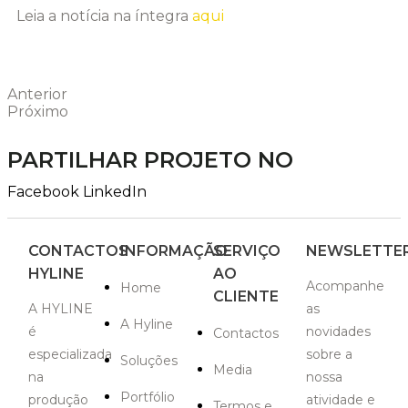
Leia a notícia na íntegra
aqui
Anterior
Próximo
PARTILHAR PROJETO NO
Facebook
LinkedIn
CONTACTOS
INFORMAÇÃO
SERVIÇO
NEWSLETTE
HYLINE
AO
Acompanhe
Home
CLIENTE
A HYLINE
as
A Hyline
é
novidades
Contactos
especializada
sobre a
Soluções
Media
na
nossa
Portfólio
produção
atividade e
Termos e