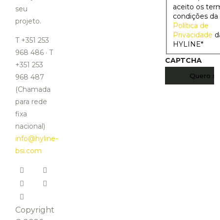
aceito os ter
seu
condições da
projeto.
Política de
Privacidade
d
T +351 253
HYLINE
*
968 486 · T
CAPTCHA
+351 253
968 487
(Chamada
para rede
fixa
nacional)
info@hyline-
bsi.com
Copyright