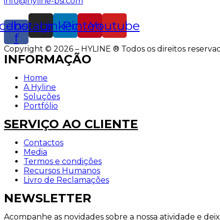
info@hyline-bsi.com
cebook-
Instagram
Linkedin
Pinterest
Youtube
f
Copyright © 2026 – HYLINE ® Todos os direitos reservad
INFORMAÇÃO
Home
A Hyline
Soluções
Portfólio
SERVIÇO AO CLIENTE
Contactos
Media
Termos e condições
Recursos Humanos
Livro de Reclamações
NEWSLETTER
Acompanhe as novidades sobre a nossa atividade e dei