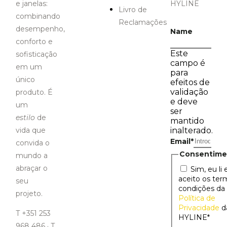
e janelas:
HYLINE
Livro de
combinando
Reclamações
desempenho,
Name
conforto e
Este
sofisticação
campo é
em um
para
único
efeitos de
validação
produto. É
e deve
um
ser
estilo
de
mantido
vida que
inalterado.
Email
*
convida o
Consentime
mundo a
abraçar o
Sim, eu li 
aceito os ter
seu
condições da
projeto.
Política de
Privacidade
d
T +351 253
HYLINE
*
968 486 · T