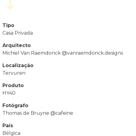
Tipo
Casa Privada
Arquitecto
Michiel Van Raemdonck @vanraemdonck.designs
Localização
Tervuren
Produto
HY40
Fotógrafo
Thomas de Bruyne @cafeine
País
Bélgica