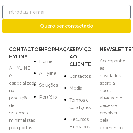
Quero ser contactado
CONTACTOS
INFORMAÇÃO
SERVIÇO
NEWSLETTE
HYLINE
AO
Acompanhe
Home
CLIENTE
A HYLINE
as
A Hyline
é
novidades
Contactos
especializada
sobre a
Soluções
Media
na
nossa
Portfólio
produção
atividade e
Termos e
de
deixe-se
condições
sistemas
envolver
Recursos
minimalistas
pela
Humanos
para portas
experiência