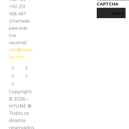
CAPTCHA
+351 253
968 487
(Chamada
para rede
fixa
nacional)
info@hyline-
bsi.com
Copyright
© 2026 –
HYLINE ®
Todos os
direitos
reservados.