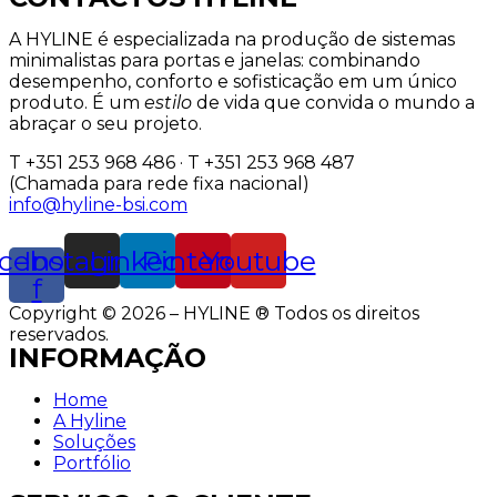
A HYLINE é especializada na produção de sistemas
minimalistas para portas e janelas: combinando
desempenho, conforto e sofisticação em um único
produto. É um
estilo
de vida que convida o mundo a
abraçar o seu projeto.
T +351 253 968 486 · T +351 253 968 487
(Chamada para rede fixa nacional)
info@hyline-bsi.com
cebook-
Instagram
Linkedin
Pinterest
Youtube
f
Copyright © 2026 – HYLINE ® Todos os direitos
reservados.
INFORMAÇÃO
Home
A Hyline
Soluções
Portfólio