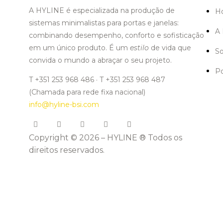
A HYLINE é especializada na produção de
H
sistemas minimalistas para portas e janelas:
A 
combinando desempenho, conforto e sofisticação
em um único produto. É um
estilo
de vida que
S
convida o mundo a abraçar o seu projeto.
Po
T +351 253 968 486 · T +351 253 968 487
(Chamada para rede fixa nacional)
info@hyline-bsi.com
Copyright © 2026 – HYLINE ® Todos os
direitos reservados.