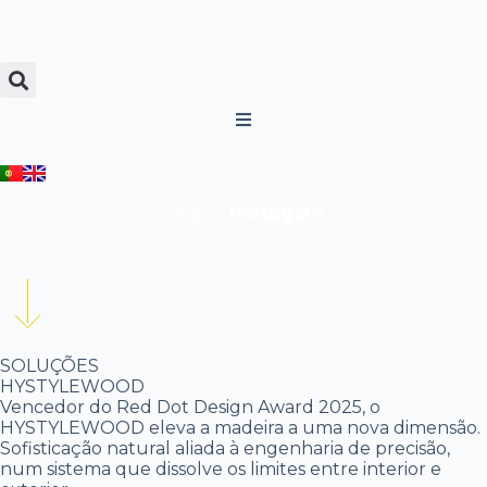
P
u
l
a
r
p
a
r
a
o
Região:
Portugal
c
o
n
t
e
ú
d
SOLUÇÕES
o
HYSTYLEWOOD
Vencedor do Red Dot Design Award 2025, o
HYSTYLEWOOD eleva a madeira a uma nova dimensão.
Sofisticação natural aliada à engenharia de precisão,
num sistema que dissolve os limites entre interior e