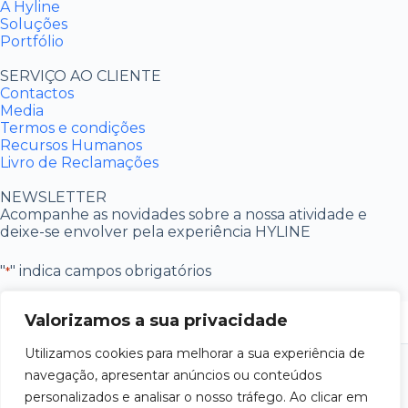
A Hyline
Soluções
Portfólio
SERVIÇO AO CLIENTE
Contactos
Media
Termos e condições
Recursos Humanos
Livro de Reclamações
NEWSLETTER
Acompanhe as novidades sobre a nossa atividade e
deixe-se envolver pela experiência HYLINE
"
" indica campos obrigatórios
*
Email
*
Valorizamos a sua privacidade
Utilizamos cookies para melhorar a sua experiência de
Sim, eu li e aceito os termos e condições da
Política de
Consentimento
*
navegação, apresentar anúncios ou conteúdos
Privacidade
da HYLINE
*
personalizados e analisar o nosso tráfego. Ao clicar em