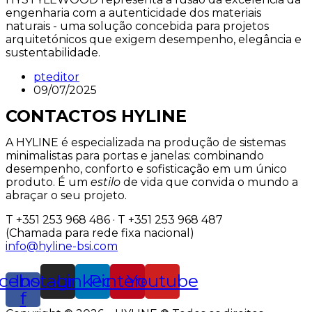
engenharia com a autenticidade dos materiais
naturais - uma solução concebida para projetos
arquitetónicos que exigem desempenho, elegância e
sustentabilidade.
pteditor
09/07/2025
CONTACTOS HYLINE
A HYLINE é especializada na produção de sistemas
minimalistas para portas e janelas: combinando
desempenho, conforto e sofisticação em um único
produto. É um
estilo
de vida que convida o mundo a
abraçar o seu projeto.
T +351 253 968 486 · T +351 253 968 487
(Chamada para rede fixa nacional)
info@hyline-bsi.com
cebook-
Instagram
Linkedin
Pinterest
Youtube
f