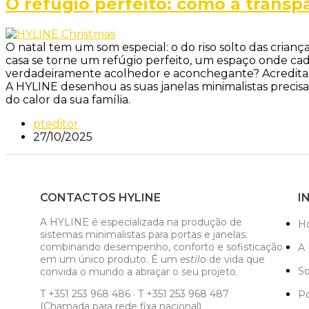
O refúgio perfeito: como a transp
O natal tem um som especial: o do riso solto das criança
casa se torne um refúgio perfeito, um espaço onde cad
verdadeiramente acolhedor e aconchegante? Acreditamos
A HYLINE desenhou as suas janelas minimalistas precisam
do calor da sua família.
pteditor
27/10/2025
CONTACTOS HYLINE
I
A HYLINE é especializada na produção de
H
sistemas minimalistas para portas e janelas:
combinando desempenho, conforto e sofisticação
A 
em um único produto. É um
estilo
de vida que
S
convida o mundo a abraçar o seu projeto.
T +351 253 968 486 · T +351 253 968 487
Po
(Chamada para rede fixa nacional)