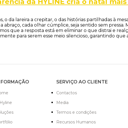
arência da HYLINE cria o natal mai
s, o da lareira a crepitar, o das histórias partilhadas à
a abraço, cada olhar cúmplice, seja sentido sem pressa.
 que a resposta está em eliminar o que distrai e realç
ente para serem esse meio silencioso, garantindo que a ú
NFORMAÇÃO
SERVIÇO AO CLIENTE
ome
Contactos
Hyline
Media
oluções
Termos e condições
rtfólio
Recursos Humanos