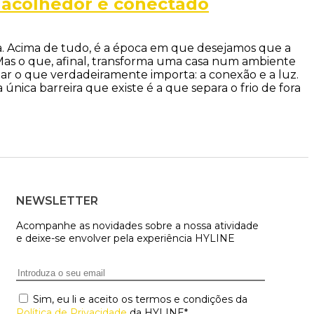
s acolhedor e conectado
 mesa. Acima de tudo, é a época em que desejamos que a
 Mas o que, afinal, transforma uma casa num ambiente
ar o que verdadeiramente importa: a conexão e a luz.
nica barreira que existe é a que separa o frio de fora
NEWSLETTER
Acompanhe as novidades sobre a nossa atividade
e deixe-se envolver pela experiência HYLINE
Email
*
Consentimento
Sim, eu li e aceito os termos e condições da
*
Política de Privacidade
da HYLINE
*