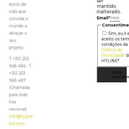
ser
estilo
de
mantido
vida que
inalterado.
Email
*
convida o
Consentime
mundo a
abraçar o
Sim, eu li 
aceito os ter
seu
condições da
projeto.
Política de
Privacidade
d
T +351 253
HYLINE
*
968 486 · T
Quero
+351 253
subscreve
968 487
(Chamada
para rede
fixa
nacional)
info@hyline-
bsi.com