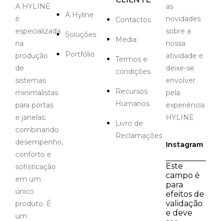
A HYLINE
as
A Hyline
é
novidades
Contactos
especializada
sobre a
Soluções
Media
na
nossa
Portfólio
produção
atividade e
Termos e
de
deixe-se
condições
sistemas
envolver
Recursos
minimalistas
pela
Humanos
para portas
experiência
e janelas:
HYLINE
Livro de
combinando
Reclamações
desempenho,
Instagram
conforto e
Este
sofisticação
campo é
em um
para
único
efeitos de
validação
produto. É
e deve
um