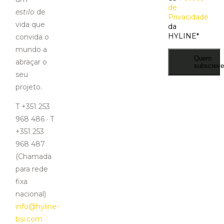
de
estilo
de
Privacidade
vida que
da
HYLINE
*
convida o
mundo a
Quero
abraçar o
subscreve
seu
projeto.
T +351 253
968 486 · T
+351 253
968 487
(Chamada
para rede
fixa
nacional)
info@hyline-
bsi.com