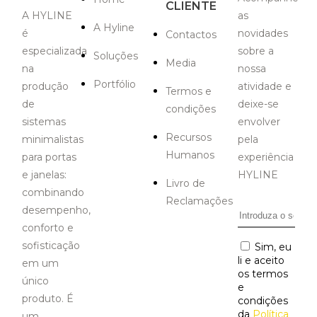
CLIENTE
A HYLINE
as
A Hyline
é
novidades
Contactos
especializada
sobre a
Soluções
Media
na
nossa
Portfólio
produção
atividade e
Termos e
de
deixe-se
condições
sistemas
envolver
Recursos
minimalistas
pela
Humanos
para portas
experiência
e janelas:
HYLINE
Livro de
combinando
Reclamações
desempenho,
Email
*
conforto e
sofisticação
Consentiment
Sim, eu
li e aceito
em um
os termos
único
e
produto. É
condições
da
Política
um