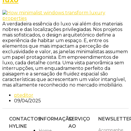
A verdadeira essência do luxo vai além dos materiais
nobres e das localizações privilegiadas. Nos projetos
mais sofisticados, o design arquitetónico define a
experiência de habitar um espaço. E, entre os
elementos que mais impactam a perceção de
exclusividade e valor, as janelas minimalistas assumem
um papel protagonista. Em empreendimentos de
luxo, cada detalhe conta. Uma vista panorâmica sem
interrupções, um enquadramento perfeito da
paisagem e a sensação de fluidez espacial são
características que acrescentam um valor intangível,
mas altamente reconhecido no mercado imobiliário.
pteditor
09/04/2025
CONTACTOS
INFORMAÇÃO
SERVIÇO
NEWSLETTE
HYLINE
AO
Acompanhe
Home